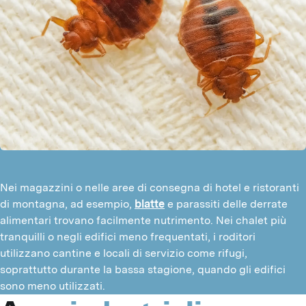
Nei magazzini o nelle aree di consegna di hotel e ristoranti
di montagna, ad esempio,
blatte
e parassiti delle derrate
alimentari trovano facilmente nutrimento. Nei chalet più
tranquilli o negli edifici meno frequentati, i roditori
utilizzano cantine e locali di servizio come rifugi,
soprattutto durante la bassa stagione, quando gli edifici
sono meno utilizzati.