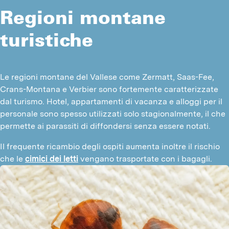
Regioni montane
turistiche
Le regioni montane del Vallese come Zermatt, Saas-Fee, 
Crans-Montana e Verbier sono fortemente caratterizzate 
dal turismo. Hotel, appartamenti di vacanza e alloggi per il 
personale sono spesso utilizzati solo stagionalmente, il che 
permette ai parassiti di diffondersi senza essere notati.
Il frequente ricambio degli ospiti aumenta inoltre il rischio 
che le 
cimici dei letti
 vengano trasportate con i bagagli.