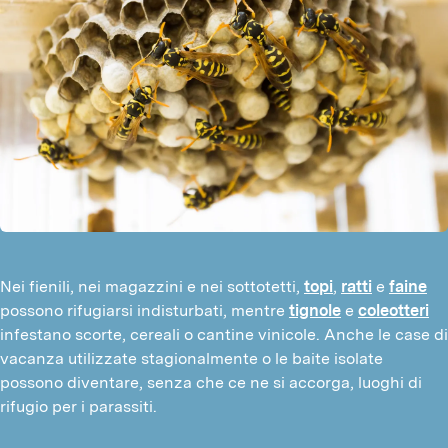
Nei fienili, nei magazzini e nei sottotetti,
topi
,
ratti
e
faine
possono rifugiarsi indisturbati, mentre
tignole
e
coleotteri
infestano scorte, cereali o cantine vinicole. Anche le case di
vacanza utilizzate stagionalmente o le baite isolate
possono diventare, senza che ce ne si accorga, luoghi di
rifugio per i parassiti.