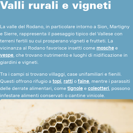
Valli rurali e vigneti
La valle del Rodano, in particolare intorno a Sion, Martigny 
e Sierre, rappresenta il paesaggio tipico del Vallese con 
terreni fertili su cui prosperano vigneti e frutteti. La 
vicinanza al Rodano favorisce insetti come 
mosche
 e 
vespe
, che trovano nutrimento e luoghi di nidificazione in 
giardini e vigneti.
Tra i campi si trovano villaggi, case unifamiliari e fienili. 
Questi offrono rifugio a 
topi
, 
ratti
 o 
faine
, mentre i parassiti 
delle derrate alimentari, come 
tignole
 e 
coleotteri
, possono 
infestare alimenti conservati o cantine vinicole.