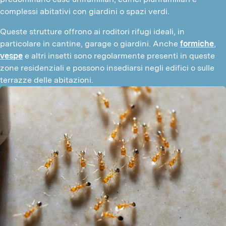
complessi abitativi con giardini o spazi verdi.
Queste strutture offrono ai roditori rifugi ideali, in 
particolare in cantine, garage o giardini. Anche 
formiche
, 
vespe
 e altri insetti sono regolarmente presenti in queste 
zone residenziali e possono insediarsi negli edifici o sulle 
terrazze delle abitazioni.