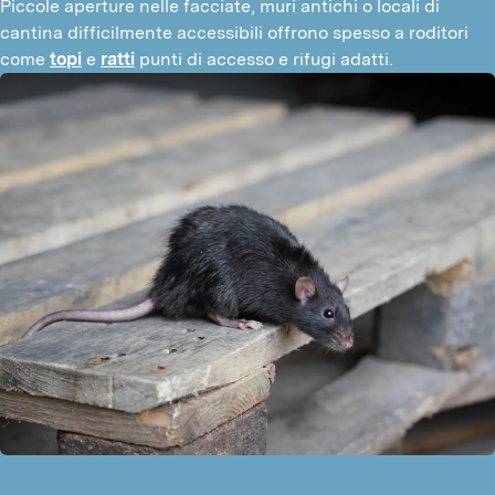
Piccole aperture nelle facciate, muri antichi o locali di 
cantina difficilmente accessibili offrono spesso a roditori 
come 
topi
 e 
ratti
 punti di accesso e rifugi adatti.