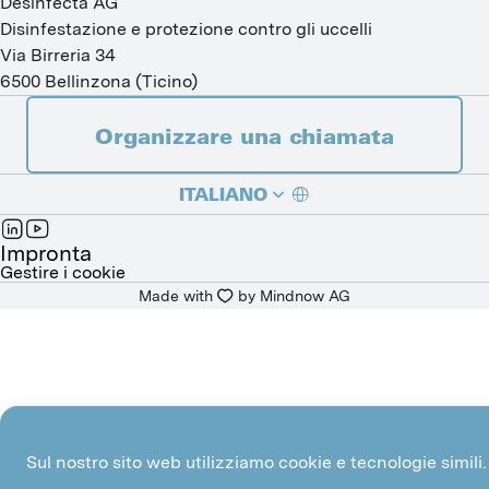
Desinfecta AG
Disinfestazione e protezione contro gli uccelli
Via Birreria 34
6500
Bellinzona
(
Ticino
)
Organizzare una chiamata
ITALIANO
DEUTSCH
Impronta
Gestire i cookie
Made with
by 
Mindnow AG
FRANÇAIS
Sul nostro sito web utilizziamo cookie e tecnologie simili.