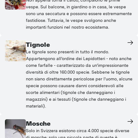
Non appena torna il caldo, compaiono le prime
vespe. Sul balcone, in giardino o in casa, le vespe
sono una seccatura e possono essere estremamente
fastidiose. Tuttavia, le vespe svolgono anche
importanti funzioni nel nostro ecosistema.
Tignole
Le tignole sono presenti in tutto il mondo.
Appartengono all'ordine dei Lepidotteri - noto anche
come farfalle - caratterizzato da un'impressionante
diversità di oltre 160.000 specie. Sebbene le tignole
non siano direttamente pericolose per l'uomo, alcune
specie possono causare danni considerevoli alle
scorte alimentari (tignole che danneggiano i
magazzini) e ai tessuti (tignole che danneggiano i
materiali).
Mosche
Solo in Svizzera esistono circa 4.000 specie diverse
di mosche: solo una piccola parte di queste è