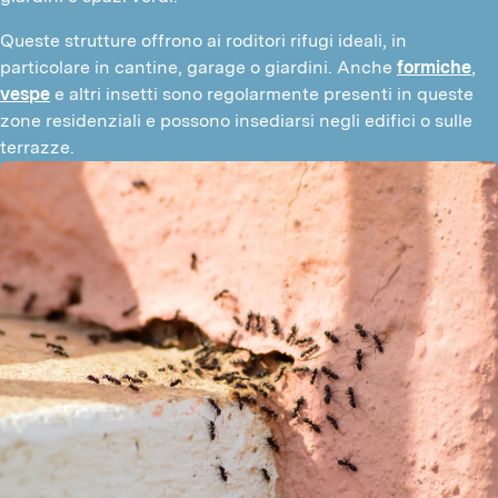
Queste strutture offrono ai roditori rifugi ideali, in 
particolare in cantine, garage o giardini. Anche 
formiche
, 
vespe
 e altri insetti sono regolarmente presenti in queste 
zone residenziali e possono insediarsi negli edifici o sulle 
terrazze.