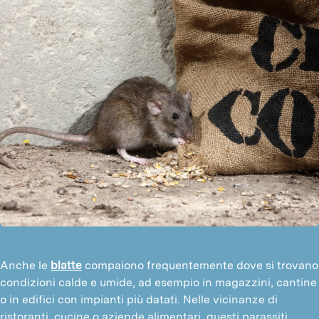
Anche le
blatte
compaiono frequentemente dove si trovano
condizioni calde e umide, ad esempio in magazzini, cantine
o in edifici con impianti più datati. Nelle vicinanze di
ristoranti, cucine o aziende alimentari, questi parassiti