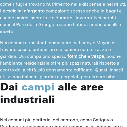
come rifugi e trovano nutrimento nelle dispense e nei rifiuti. 
I 
pesciolini d’argento
 compaiono spesso anche in bagni e 
cucine umide, soprattutto durante l’inverno. Nei parchi 
come il Parc de la Grange trovano habitat anche uccelli e 
insetti.
Nei comuni circostanti come Vernier, Lancy e Meyrin si 
trovano case plurifamiliari e a schiera con terrazze e 
giardini. Qui compaiono spesso 
formiche
 e 
vespe
, poiché 
l’ambiente residenziale offre più spazi naturali rispetto al 
centro della città, più densamente edificato. Questi insetti 
utilizzano balconi, giardini o pergolati per cercare cibo.
Dai
campi
alle aree
industriali
Nei comuni più periferici del cantone, come Satigny o 
Dardagny, predominano vigneti, campi, case unifamiliari e 