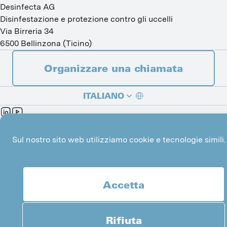
Desinfecta AG
Disinfestazione e protezione contro gli uccelli
Via Birreria 34
6500
Bellinzona
(
Ticino
)
Organizzare una chiamata
ITALIANO
DEUTSCH
Impronta
Gestire i cookie
Sul nostro sito web utilizziamo cookie e tecnologie simili.
Made with
by 
Mindnow AG
FRANÇAIS
Accetta
Rifiuta