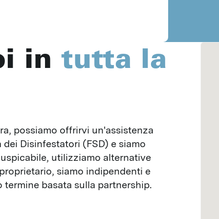
UCCELLI
Piccioni
Passeri
oi in
tutta la
Identificazione degli insetti
I nostri metodi
Disinfestazione a calore
Trattamento a freddo
Trattamento dei nascondigli
era, possiamo offrirvi un'assistenza 
Tecnica di confusione per tignole
dei Disinfestatori (FSD) e siamo 
Insetti benefici
uspicabile, utilizziamo alternative 
Fumigazione
proprietario, siamo indipendenti e 
LO2
 termine basata sulla partnership.
Disinfezioni