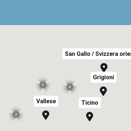
San Gallo / Svizzera orie
Grigioni
3
4
Vallese
Ticino
2