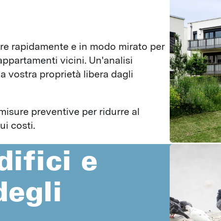
Ispezioni
Topi
Formazione dei clienti
Ratti
Certificati
ire rapidamente e in modo mirato per 
Faine
Parassiti
ppartamenti vicini. Un'analisi 
Insetti fastidiosi
 vostra proprietà libera dagli 
INSETTI STRISCIANTI
Porcellini di terra
Formiche
Blatte silvestri
Pesciolini d'argento
misure preventive per ridurre al 
Psocotteri
Blatte
ui costi.
Coccinelle
Cimici dei letti
difici e
Forbicine
Ragni
Millepiedi
Pesciolini coda lunga
degli
Cimici
INSETTI VOLANTI
Pulci delle anatre
Vespe
Uccelli
Tignole