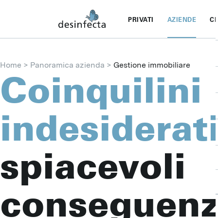
PRIVATI
AZIENDE
CH
Home
Panoramica azienda
Gestione immobiliare
Coinquilini
indesiderat
spiacevoli
conseguen