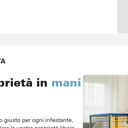
Login PestPılot
Login DPM
TA
prietà in
mani
 giusto per ogni infestante, 