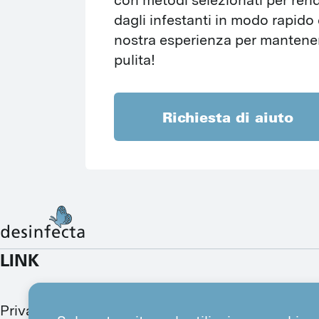
con metodi selezionati per rende
dagli infestanti in modo rapido e
nostra esperienza per mantenere
pulita!
Richiesta di aiuto
LINK
Privati