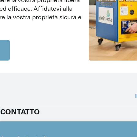
re la vostra proprietà libera 
d efficace. Affidatevi alla 
 la vostra proprietà sicura e 
CONTATTO
+41 91 945 06 41