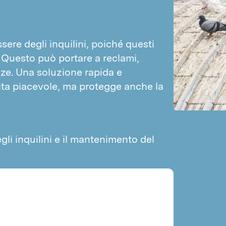
Piccioni
Mosche
Passeri
PARASSITI SCORTE E MATERIALI
sere degli inquilini, poiché questi 
Silvano dentellato
Prezzo indicativo lotta contro le vespe
 Questo può portare a reclami, 
Tribolio delle farine
ze. Una soluzione rapida e 
Prezzo indicativo lotta contro i roditori
Coleottero del pane
ita piacevole, ma protegge anche la 
Prezzo indicativo lotta contro le formiche
Anobio del tabacco
Curculionidi
Parassiti dei materiali
li inquilini e il mantenimento del
Tignole
RODITORI E FAINE
Topi
Ratti
Faine