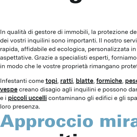
In qualità di gestore di immobili, la protezione d
dei vostri inquilini sono importanti. Il nostro serv
rapida, affidabile ed ecologica, personalizzata in
aspettative. Grazie a specialisti esperti, forniam
in modo che le vostre proprietà rimangano protet
Infestanti come
topi
,
ratti
,
blatte
,
formiche
,
pesc
vespe
creano disagio agli inquilini e possono dan
e i
piccoli uccelli
contaminano gli edifici e gli spa
loro presenza.
Approccio mir