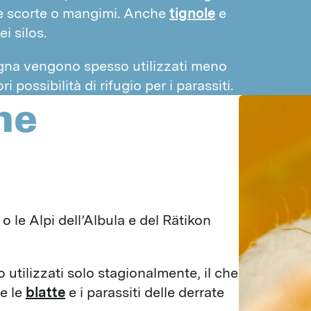
te scorte o mangimi. Anche
tignole
e
i silos.
gna vengono spesso utilizzati meno
 possibilità di rifugio per i parassiti.
ne
le Alpi dell’Albula e del Rätikon 
tilizzati solo stagionalmente, il che 
e le 
blatte
 e i parassiti delle derrate 