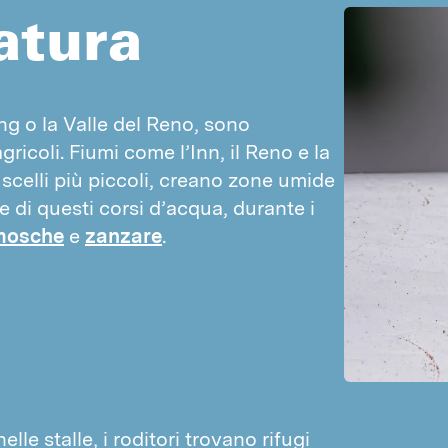
Login PestPılot
atura
Login DPM
hg o la Valle del Reno, sono 
gricoli. Fiumi come l’Inn, il Reno e la 
scelli più piccoli, creano zone umide 
e di questi corsi d’acqua, durante i 
mosche
 e 
zanzare
.
elle stalle, i roditori trovano rifugi