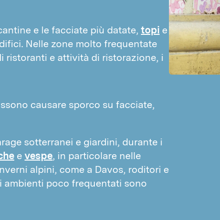
UCCELLI
Piccioni
cantine e le facciate più datate, 
topi
 e 
Passeri
difici. Nelle zone molto frequentate 
Identificazione degli insetti
ristoranti e attività di ristorazione, i 
I nostri metodi
Disinfestazione a calore
ssono causare sporco su facciate,
Trattamento a freddo
Trattamento dei nascondigli
Tecnica di confusione per tignole
arage sotterranei e giardini, durante i
Insetti benefici
che
e
vespe
, in particolare nelle
inverni alpini, come a Davos, roditori e
Fumigazione
li ambienti poco frequentati sono
LO2
Disinfezioni