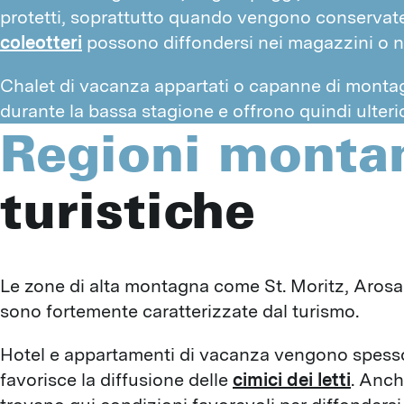
protetti, soprattutto quando vengono conserva
coleotteri
possono diffondersi nei magazzini o ne
Chalet di vacanza appartati o capanne di monta
durante la bassa stagione e offrono quindi ulteriori
Regioni monta
turistiche
Le zone di alta montagna come St. Moritz, Arosa o 
sono fortemente caratterizzate dal turismo.
Hotel e appartamenti di vacanza vengono spesso u
favorisce la diffusione delle 
cimici dei letti
. Anch