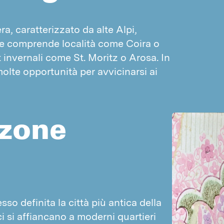
Piccioni
Mosche
Passeri
a, caratterizzato da alte Alpi, 
PARASSITI SCORTE E MATERIALI
ne comprende località come Coira o 
Silvano dentellato
Prezzo indicativo lotta contro le vespe
 invernali come St. Moritz o Arosa. In 
Tribolio delle farine
olte opportunità per avvicinarsi ai 
Prezzo indicativo lotta contro i roditori
Coleottero del pane
Prezzo indicativo lotta contro le formiche
Anobio del tabacco
Curculionidi
 zone
Parassiti dei materiali
Tignole
RODITORI E FAINE
Topi
Ratti
so definita la città più antica della 
Faine
i si affiancano a moderni quartieri 