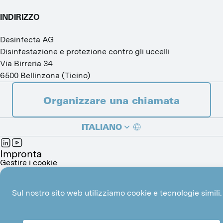
INDIRIZZO
Desinfecta AG
Disinfestazione e protezione contro gli uccelli
Via Birreria 34
6500
Bellinzona
(
Ticino
)
Organizzare una chiamata
ITALIANO
DEUTSCH
Impronta
Gestire i cookie
Made with
by 
Mindnow AG
FRANÇAIS
Sul nostro sito web utilizziamo cookie e tecnologie simili.