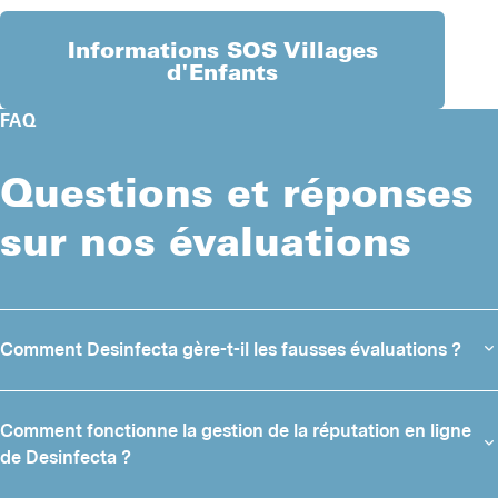
N
Informations SOS Villages
d'Enfants
D
FAQ
T
T
Questions et réponses
T
sur nos évaluations
A
F
L
Comment Desinfecta gère-t-il les fausses évaluations ?
D
Les fausses évaluations se répandent de plus en plus sur Internet.
On entend par là des évaluations qui ne correspondent pas à la
Comment fonctionne la gestion de la réputation en ligne
vérité et qui parlent en bien ou critiquent intentionnellement une
de Desinfecta ?
entreprise ou un service.