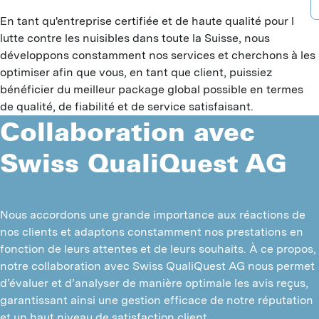
B
A
D
En tant qu'entreprise certifiée et de haute qualité pour la
B
P
lutte contre les nuisibles dans toute la Suisse, nous
D
développons constamment nos services et cherchons à les
F
A
optimiser afin que vous, en tant que client, puissiez
B
bénéficier du meilleur package global possible en termes
G
T
de qualité, de fiabilité et de service satisfaisant.
G
Collaboration avec
G
I
I
J
Swiss QualiQuest AG
G
L
L
P
P
S
M
Nous accordons une grande importance aux réactions de 
S
nos clients et adaptons constamment nos prestations en 
T
M
fonction de leurs attentes et de leurs souhaits. À ce propos, 
M
V
notre collaboration avec Swiss QualiQuest AG nous permet 
R
H
d’évaluer et d’analyser de manière optimale les avis reçus, 
Y
C
garantissant ainsi une gestion efficace de notre réputation 
C
et un haut niveau de satisfaction client.