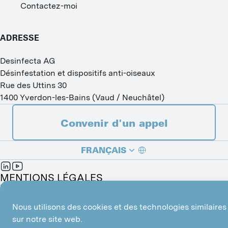
Contactez-moi
ADRESSE
Desinfecta AG
Désinfestation et dispositifs anti-oiseaux
Rue des Uttins 30
1400
Yverdon-les-Bains
(
Vaud / Neuchâtel
)
Convenir d'un appel
FRANÇAIS
DEUTSCH
MENTIONS LÉGALES
Gérer les cookies
Made with
by 
Mindnow AG
ITALIANO
Nous utilisons des cookies et des technologies similaires
sur notre site web.