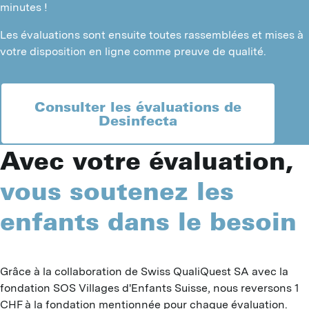
minutes !
C
Les évaluations sont ensuite toutes rassemblées et mises à
P
votre disposition en ligne comme preuve de qualité.
M
P
Consulter les évaluations de
Desinfecta
P
Avec votre évaluation,
O
P
vous soutenez les
M
enfants dans le besoin
Grâce à la collaboration de Swiss QualiQuest SA avec la 
fondation SOS Villages d'Enfants Suisse, nous reversons 1 
CHF à la fondation mentionnée pour chaque évaluation. 