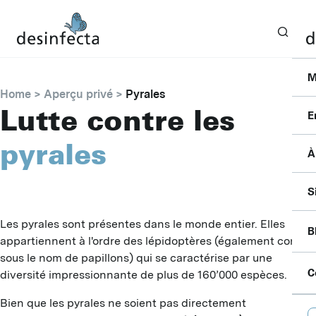
M
Home
Aperçu privé
Pyrales
Lutte contre les
E
pyrales
À
I
F
C
S
S
P
P
P
Les pyrales sont présentes dans le monde entier. Elles
B
B
appartiennent à l'ordre des lépidoptères (également connus
S
A
sous le nom de papillons) qui se caractérise par une
A
P
C
diversité impressionnante de plus de 160’000 espèces.
F
D
B
L
Bien que les pyrales ne soient pas directement
C
D