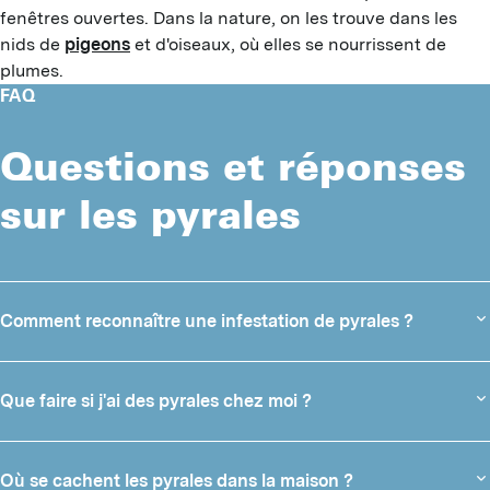
fenêtres ouvertes. Dans la nature, on les trouve dans les
nids de
pigeons
et d'oiseaux, où elles se nourrissent de
plumes.
FAQ
Questions et réponses
sur les pyrales
Comment reconnaître une infestation de pyrales ?
Détecter une infestation de pyrales à un stade précoce est souvent
plus difficile qu'on ne le pense. En particulier au début, les œufs et
Que faire si j'ai des pyrales chez moi ?
les larves restent généralement bien cachés.
Si vous découvrez des pyrales dans votre maison, il est essentiel
Signes de présence de pyrales alimentaires :
d'agir rapidement pour éviter qu'elles n'endommagent vos aliments
Où se cachent les pyrales dans la maison ?