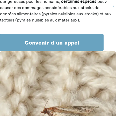
dangereuses pour les humains,
certaines espèces
peuvent
B
A
D
causer des dommages considérables aux stocks de
B
P
denrées alimentaires (pyrales nuisibles aux stocks) et aux
D
textiles (pyrales nuisibles aux matériaux).
F
A
B
G
T
G
Convenir d'un appel
G
I
I
J
G
L
L
P
P
S
M
S
T
M
M
V
R
H
Y
C
C