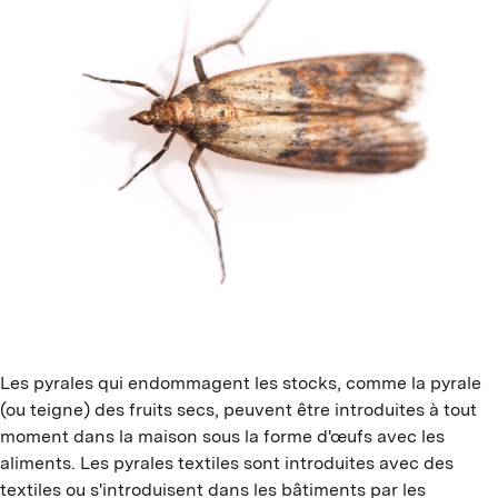
N
D
T
T
T
A
F
L
Les pyrales qui endommagent les stocks, comme la pyrale
D
(ou teigne) des fruits secs, peuvent être introduites à tout
moment dans la maison sous la forme d'œufs avec les
aliments. Les pyrales textiles sont introduites avec des
textiles ou s'introduisent dans les bâtiments par les