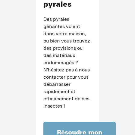
pyrales
C
P
Des pyrales 
gênantes volent 
M
dans votre maison, 
P
ou bien vous trouvez 
des provisions ou 
P
des matériaux 
endommagés ? 
O
N'hésitez pas à nous 
contacter pour vous 
P
débarrasser 
M
rapidement et 
efficacement de ces 
insectes !
Résoudre mon