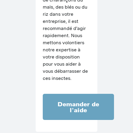
Z
I
maïs, des blés ou du 
C
riz dans votre 
I
S
entreprise, il est 
P
recommandé d'agir 
A
rapidement. Nous 
R
mettons volontiers 
I
notre expertise à 
S
F
votre disposition 
pour vous aider à 
R
C
vous débarrasser de 
M
ces insectes.
N
I
C
Demander de
l'aide
B
P