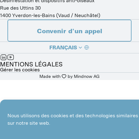
Désinfestation et dispositifs anti-oiseaux
Rue des Uttins 30
1400
Yverdon-les-Bains
(
Vaud / Neuchâtel
)
Convenir d'un appel
FRANÇAIS
DEUTSCH
MENTIONS LÉGALES
Gérer les cookies
Made with
by 
Mindnow AG
ITALIANO
Nous utilisons des cookies et des technologies similaires
sur notre site web.