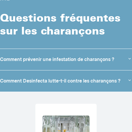
Questions fréquentes
sur les charançons
Comment prévenir une infestation de charançons ?
Hygiène :
une hygiène adéquate joue un rôle crucial dans la
prévention des charançons. Il est important de nettoyer à fond
Comment Desinfecta lutte-t-il contre les charançons ?
les zones de stockage et de transformation et de maintenir des
normes d'hygiène élevées. Cela implique d'enlever régulièrement
Lorsque des charançons apparaissent dans des exploitations, il est
les restes d'aliments, la poussière et autres matières organiques
essentiel d'identifier et d'éliminer les cachettes et les sources de
qui pourraient attirer les charançons. Il convient d'accorder une
inspection
nourriture potentielles par une
approfondie. Tout
attention particulière aux endroits difficiles d'accès et aux coins
d'abord, une enquête approfondie est menée dans l'exploitation afin
cachés où les coléoptères pourraient se dissimuler et pondre des
de repérer les endroits où les charançons pourraient se cacher ou
œufs.
trouver de la nourriture.