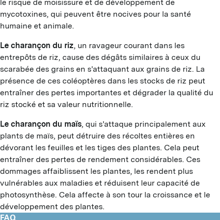
le risque de moisissure et de développement de
mycotoxines, qui peuvent être nocives pour la santé
N
humaine et animale.
D
Le charançon du riz
, un ravageur courant dans les
T
entrepôts de riz, cause des dégâts similaires à ceux du
scarabée des grains en s'attaquant aux grains de riz. La
T
présence de ces coléoptères dans les stocks de riz peut
entraîner des pertes importantes et dégrader la qualité du
T
riz stocké et sa valeur nutritionnelle.
A
Le charançon du maïs
, qui s'attaque principalement aux
F
plants de maïs, peut détruire des récoltes entières en
dévorant les feuilles et les tiges des plantes. Cela peut
L
entraîner des pertes de rendement considérables. Ces
dommages affaiblissent les plantes, les rendent plus
D
vulnérables aux maladies et réduisent leur capacité de
photosynthèse. Cela affecte à son tour la croissance et le
développement des plantes.
FAQ