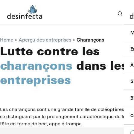
M
Home
Aperçu des entreprises
Charançons
Lutte contre les
E
charançons
dans les
À
I
entreprises
F
C
S
S
P
P
P
B
B
S
A
Les charançons sont une grande famille de coléoptères qui
A
P
C
se distinguent par le prolongement caractéristique de leur
F
D
tête en forme de bec, appelé trompe.
B
L
C
D