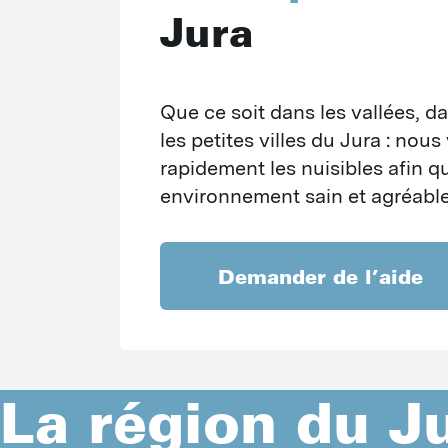
I
Jura
S
F
R
C
M
Que ce soit dans les vallées, d
N
les petites villes du Jura : nous
I
rapidement les nuisibles afin q
C
environnement sain et agréable
B
P
C
Demander de l’aide
P
M
P
P
La région du J
O