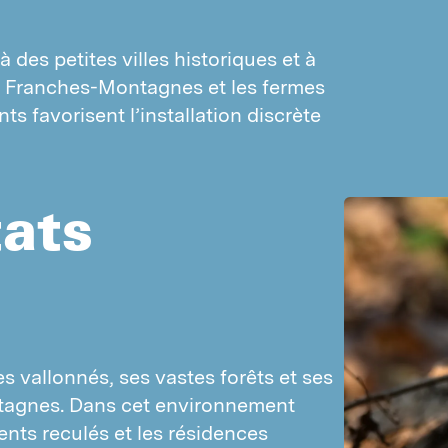
igeons
Mouches
oineaux
des petites villes historiques et à 
PARASITES STOCKS/MATÉRIEL
es Franches-Montagnes et les fermes 
Silvain
Prix indicatif lutte contre les guêpes
 favorisent l’installation discrète 
Tribolium de la farine
Prix indicatif lutte contre les rongeurs
Vrillette du pain
Prix indicatif lutte contre les fourmis
Vrillette du tabac
tats
Charançons
Nuisibles aux matériaux
Pyrales
RONGEURS ET MARTRES
Souris
 vallonnés, ses vastes forêts et ses 
Rats
tagnes. Dans cet environnement 
Martres
ents reculés et les résidences 