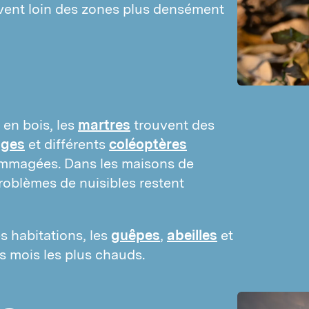
vent loin des zones plus densément 
OISEAUX
Pigeons
Moineaux
dentification d’insectes
os méthodes
 en bois, les
martres
trouvent des
ésinfestation par la chaleur
ages
et différents
coléoptères
raitement par le froid
ommagées. Dans les maisons de
raitement des refuges
roblèmes de nuisibles restent
echnique de confusion des pyrales
uxiliaires
s habitations, les
guêpes
,
abeilles
et
umigations
s mois les plus chauds.
O2
ésinfections