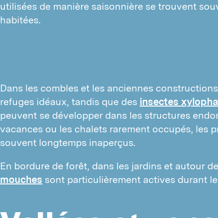
utilisées de manière saisonnière se trouvent sou
habitées.
I
N
Dans les combles et les anciennes constructions
D
refuges idéaux, tandis que des
insectes xyloph
T
peuvent se développer dans les structures end
T
vacances ou les chalets rarement occupés, les p
T
souvent longtemps inaperçus.
A
En bordure de forêt, dans les jardins et autour de
F
mouches
sont particulièrement actives durant le
L
D