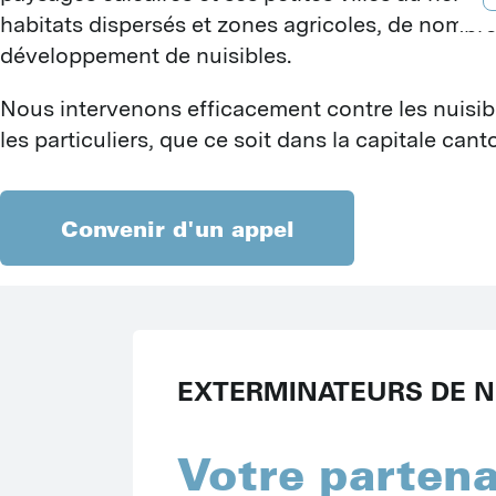
B
habitats dispersés et zones agricoles, de nombr
D
A
développement de nuisibles.
F
T
B
G
Nous intervenons efficacement contre les nuisib
G
I
G
les particuliers, que ce soit dans la capitale ca
I
G
J
L
P
L
P
M
Convenir d'un appel
S
S
M
T
M
V
R
H
Y
C
C
Z
I
EXTERMINATEURS DE NU
C
I
S
P
Votre partena
A
R