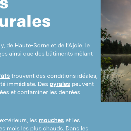
s
Login PestPılot
rurales
Login DPM
, de Haute-Sorne et de l’Ajoie, le 
es ainsi que des bâtiments mêlant 
rats
 trouvent des conditions idéales, 
ité immédiate. Des 
pyrales
 peuvent 
es et contaminer les denrées 
extérieurs, les
mouches
et les
es mois les plus chauds. Dans les