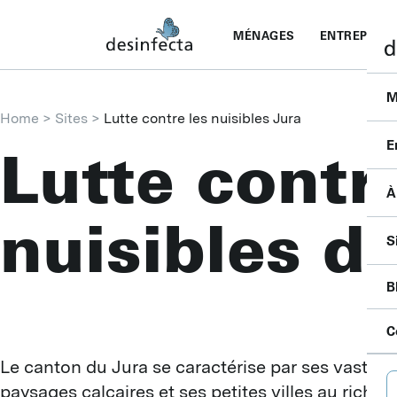
MÉNAGES
ENTREPRISE
M
Home
Sites
Lutte contre les nuisibles Jura
E
Lutte contr
À
I
nuisibles d
F
C
S
S
P
P
P
B
B
S
A
P
F
A
C
D
L
C
B
D
Le canton du Jura se caractérise par ses vastes p
A
B
D
paysages calcaires et ses petites villes au riche 
P