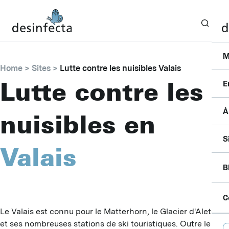
M
Home
Sites
Lutte contre les nuisibles Valais
Lutte contre les
E
À
nuisibles en
I
F
C
S
S
Valais
P
P
P
B
B
S
A
A
P
C
F
D
Le Valais est connu pour le Matterhorn, le Glacier d'Aletsch
B
L
C
D
et ses nombreuses stations de ski touristiques. Outre le