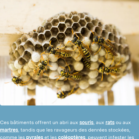
Ces bâtiments offrent un abri aux
souris
, aux
rats
ou aux
martres
, tandis que les ravageurs des denrées stockées,
comme les
pyrales
et les
coléoptères
, peuvent infester les