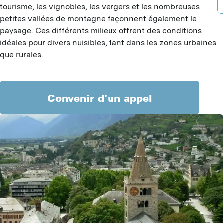
B
A
tourisme, les vignobles, les vergers et les nombreuses
D
petites vallées de montagne façonnent également le
B
P
paysage. Ces différents milieux offrent des conditions
D
idéales pour divers nuisibles, tant dans les zones urbaines
F
A
que rurales.
B
G
T
G
G
I
I
Convenir d'un appel
J
G
L
L
P
P
S
M
S
T
M
M
V
R
H
Y
C
C