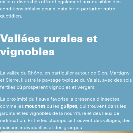
milieux diversifiés offrent également aux nuisibles des 
conditions idéales pour s’installer et perturber notre 
N
quotidien.
D
T
Vallées rurales et
T
vignobles
T
A
La vallée du Rhône, en particulier autour de Sion, Martigny 
et Sierre, illustre le paysage typique du Valais, avec des sols 
F
fertiles où prospèrent vignobles et vergers.
L
La proximité du fleuve favorise la présence d’insectes 
D
comme les 
mouches
 ou les 
guêpes
, qui trouvent dans les 
jardins et les vignobles de la nourriture et des lieux de 
nidification. Entre les champs se trouvent des villages, des 
maisons individuelles et des granges.