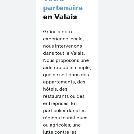
C
partenaire
en Valais
P
M
Grâce à notre 
expérience locale, 
P
nous intervenons 
P
dans tout le Valais. 
Nous proposons une 
O
aide rapide et simple, 
que ce soit dans des 
P
appartements, des 
M
hôtels, des 
restaurants ou des 
entreprises. En 
particulier dans les 
régions touristiques 
ou agricoles, une 
lutte contre les 