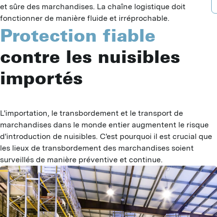
B
A
et sûre des marchandises. La chaîne logistique doit
D
fonctionner de manière fluide et irréprochable.
B
P
Protection fiable
D
F
A
contre les nuisibles
B
G
T
importés
G
G
I
I
J
G
L
L'importation, le transbordement et le transport de 
L
P
marchandises dans le monde entier augmentent le risque 
P
d'introduction de nuisibles. C'est pourquoi il est crucial que 
S
M
les lieux de transbordement des marchandises soient 
S
surveillés de manière préventive et continue.
T
M
M
V
R
H
Y
C
C