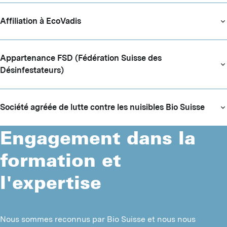
N
Affiliation à EcoVadis
D
Appartenance FSD (Fédération Suisse des
T
Désinfestateurs)
T
T
Société agréée de lutte contre les nuisibles Bio Suisse
A
Engagement dans la
F
formation et
L
l'expertise
D
Nous sommes reconnus par Bio Suisse et nous nous 