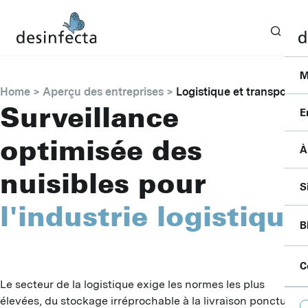
M
Home
Aperçu des entreprises
Logistique et transport
Surveillance
E
optimisée des
À
I
nuisibles pour
F
C
S
S
l'industrie logistique
P
P
P
B
B
S
A
A
P
C
F
D
Le secteur de la logistique exige les normes les plus
B
L
C
D
élevées, du stockage irréprochable à la livraison ponctuelle