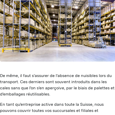
Z
I
C
I
S
P
A
R
I
S
F
R
C
M
N
De même, il faut s'assurer de l'absence de nuisibles lors du
I
transport. Ces derniers sont souvent introduits dans les
C
cales sans que l'on s'en aperçoive, par le biais de palettes et
d'emballages réutilisables.
B
En tant qu'entreprise active dans toute la Suisse, nous
P
pouvons couvrir toutes vos succursales et filiales et