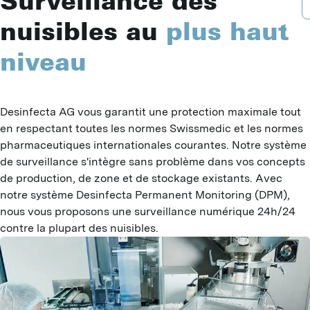
Surveillance des
B
A
D
nuisibles au
plus haut
B
P
D
niveau
F
A
B
G
T
G
Desinfecta AG vous garantit une protection maximale tout 
G
I
en respectant toutes les normes Swissmedic et les normes 
I
pharmaceutiques internationales courantes. Notre système 
J
G
L
de surveillance s'intègre sans problème dans vos concepts 
L
P
de production, de zone et de stockage existants. Avec 
P
notre système Desinfecta Permanent Monitoring (DPM), 
S
M
nous vous proposons une surveillance numérique 24h/24 
S
contre la plupart des nuisibles.
T
M
M
V
R
H
Y
C
C