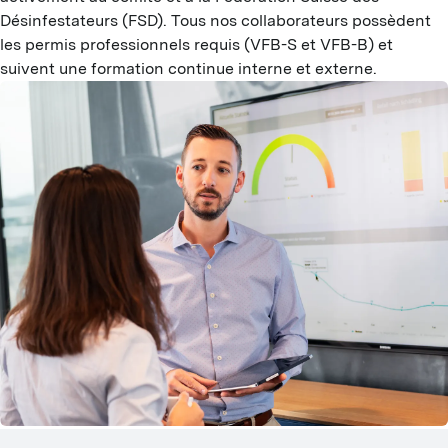
Désinfestateurs (FSD). Tous nos collaborateurs possèdent 
N
les permis professionnels requis (VFB-S et VFB-B) et 
suivent une formation continue interne et externe.
D
T
T
T
A
F
L
D