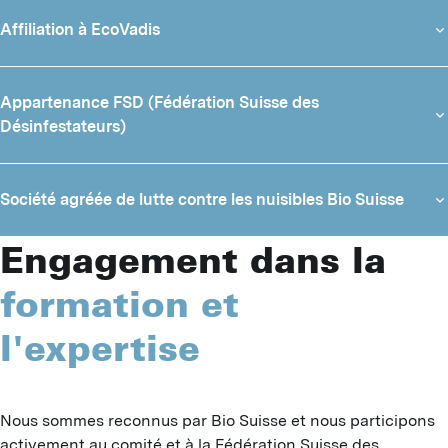
Affiliation à EcoVadis
Appartenance FSD (Fédération Suisse des
Désinfestateurs)
Société agréée de lutte contre les nuisibles Bio Suisse
Engagement dans la
formation et
l'expertise
Nous sommes reconnus par Bio Suisse et nous participons 
I
activement au comité et à la Fédération Suisse des 