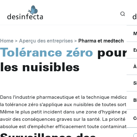
M
Home
Aperçu des entreprises
Pharma et medtech
Tolérance zéro
pour
E
les nuisibles
À
I
F
C
S
S
P
P
P
Dans l'industrie pharmaceutique et la technique médicale,
B
B
la tolérance zéro s'applique aux nuisibles de toutes sortes.
S
A
Même le plus petit incident dans une zone d'hygiène peut
A
P
C
avoir des conséquences graves sur la santé. La priorité
F
D
absolue est d'empêcher efficacement toute contamination.
B
L
C
D