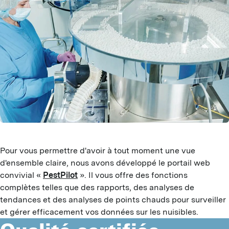
Z
I
C
I
S
P
A
R
I
S
F
R
C
M
N
Pour vous permettre d'avoir à tout moment une vue
I
d'ensemble claire, nous avons développé le portail web
C
convivial «
PestPilot
». Il vous offre des fonctions
complètes telles que des rapports, des analyses de
B
tendances et des analyses de points chauds pour surveiller
et gérer efficacement vos données sur les nuisibles.
P