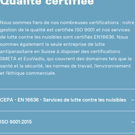
Qualité certifiée
C
P
Nous sommes fiers de nos nombreuses certifications : notre 
M
gestion de la qualité est certifiée ISO 9001 et nos services 
de lutte contre les nuisibles sont certifiés EN16636. Nous 
P
sommes également la seule entreprise de lutte 
antiparasitaire en Suisse à disposer des certifications 
P
SMETA et EcoVadis, qui couvrent des domaines tels que la 
santé et la sécurité, les normes de travail, l'environnement 
O
et l'éthique commerciale.
P
M
CEPA - EN 16636 - Services de lutte contre les nuisibles
ISO 9001:2015