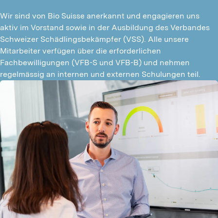
Wir sind von Bio Suisse anerkannt und engagieren uns 
aktiv im Vorstand sowie in der Ausbildung des Verbandes 
Schweizer Schädlingsbekämpfer (VSS). Alle unsere 
Mitarbeiter verfügen über die erforderlichen 
Fachbewilligungen (VFB-S und VFB-B) und nehmen 
regelmässig an internen und externen Schulungen teil.