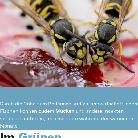
Durch die Nähe zum Bodensee und zu landwirtschaftlichen
Flächen können zudem
Mücken
und andere Insekten
vermehrt auftreten, insbesondere während der wärmeren
Monate.
Im
Grünen