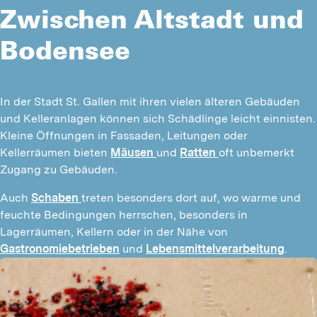
Zwischen Altstadt und
Bodensee
In der Stadt St. Gallen mit ihren vielen älteren Gebäuden 
und Kelleranlagen können sich Schädlinge leicht einnisten. 
Kleine Öffnungen in Fassaden, Leitungen oder 
Kellerräumen bieten 
Mäusen 
und 
Ratten 
oft unbemerkt 
Zugang zu Gebäuden.
Auch 
Schaben 
treten besonders dort auf, wo warme und 
feuchte Bedingungen herrschen, besonders in 
Lagerräumen, Kellern oder in der Nähe von 
Gastronomiebetrieben
 und 
Lebensmittelverarbeitung
.