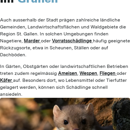
Auch ausserhalb der Stadt prägen zahlreiche ländliche 
Gemeinden, Landwirtschaftsflächen und Waldgebiete die 
Region St. Gallen. In solchen Umgebungen finden 
Nagetiere, 
Marder 
oder 
Vorratsschädlinge 
häufig geeignete 
Rückzugsorte, etwa in Scheunen, Ställen oder auf 
Dachböden.
In Gärten, Obstgärten oder landwirtschaftlichen Betrieben 
treten zudem regelmässig 
Ameisen
, 
Wespen
, 
Fliegen 
oder 
Käfer 
auf. Besonders dort, wo Lebensmittel oder Tierfutter 
gelagert werden, können sich Schädlinge schnell 
ansiedeln.