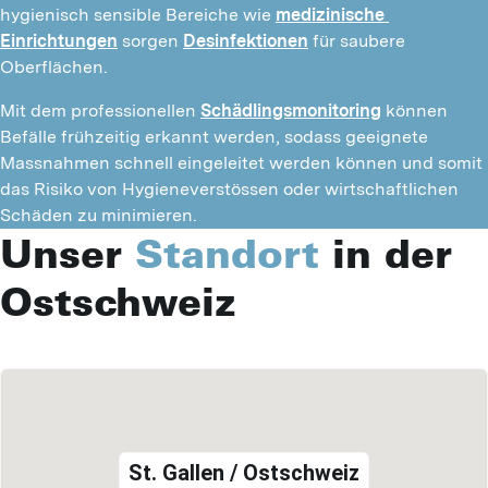
hygienisch sensible Bereiche wie 
medizinische 
Einrichtungen
 sorgen 
Desinfektionen
 für saubere 
Oberflächen.
Mit dem professionellen 
Schädlingsmonitoring
 können 
Befälle frühzeitig erkannt werden, sodass geeignete 
Massnahmen schnell eingeleitet werden können und somit 
das Risiko von Hygieneverstössen oder wirtschaftlichen 
Schäden zu minimieren.
Unser
Standort
in der
Ostschweiz
St. Gallen / Ostschweiz