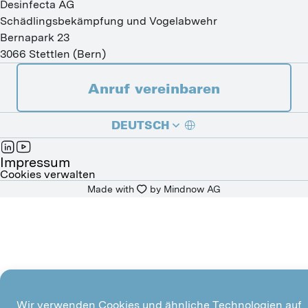
Desinfecta AG
Schädlingsbekämpfung und Vogelabwehr
Bernapark 23
3066
Stettlen
(
Bern
)
Anruf vereinbaren
DEUTSCH
FRANÇAIS
Impressum
Cookies verwalten
Made with
by 
Mindnow AG
ITALIANO
Wir verwenden Cookies und ähnliche Technologien auf