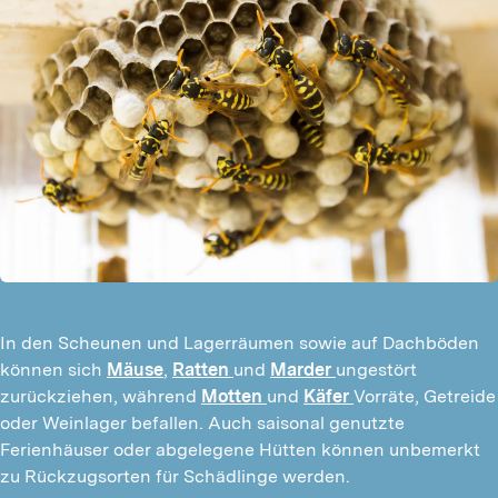
In den Scheunen und Lagerräumen sowie auf Dachböden
können sich
Mäuse
,
Ratten
und
Marder
ungestört
zurückziehen, während
Motten
und
Käfer
Vorräte, Getreide
oder Weinlager befallen. Auch saisonal genutzte
Ferienhäuser oder abgelegene Hütten können unbemerkt
zu Rückzugsorten für Schädlinge werden.