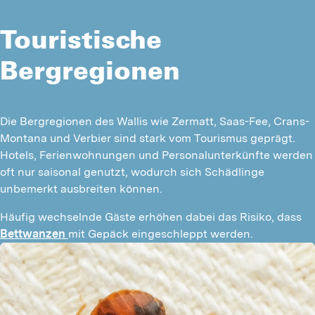
Touristische
Bergregionen
Die Bergregionen des Wallis wie Zermatt, Saas-Fee, Crans-
Montana und Verbier sind stark vom Tourismus geprägt. 
Hotels, Ferienwohnungen und Personalunterkünfte werden 
oft nur saisonal genutzt, wodurch sich Schädlinge 
unbemerkt ausbreiten können.
Häufig wechselnde Gäste erhöhen dabei das Risiko, dass 
Bettwanzen 
mit Gepäck eingeschleppt werden.