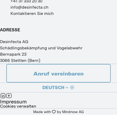
+41 31 333 20 30
info@desinfecta.ch
Kontaktieren Sie mich
ADRESSE
Desinfecta AG
Schädlingsbekämpfung und Vogelabwehr
Bernapark 23
3066
Stettlen
(
Bern
)
Anruf vereinbaren
DEUTSCH
FRANÇAIS
Impressum
Cookies verwalten
Made with
by 
Mindnow AG
ITALIANO