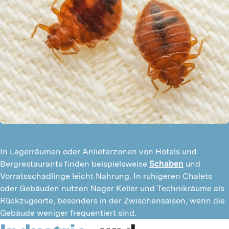
In Lagerräumen oder Anlieferzonen von Hotels und
Bergrestaurants finden beispielsweise
Schaben
und
Vorratsschädlinge leicht Nahrung. In ruhigeren Chalets
oder Gebäuden nutzen Nager Keller und Technikräume als
Rückzugsorte, besonders in der Zwischensaison, wenn die
Gebäude weniger frequentiert sind.