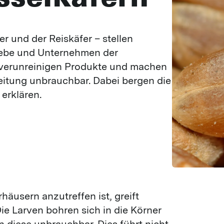
Tauben
Fliegen
Spatzen
VORRATS-/MATERIALSCHÄDLINGE
r und der Reiskäfer – stellen 
Getreideplattkäfer
iebe und Unternehmen der 
Richtpreis Wespenbekämpfung
 verunreinigen Produkte und machen 
Reismehlkäfer
Kammerjäger in der Nähe finden
eitung unbrauchbar. Dabei bergen die 
Brotkäfer
Richtpreis Ameisenbekämpfung
 erklären.
Tabakkäfer
Rüsselkäfer
Materialschädlinge
Motten
NAGER UND MARDER
Mäuse
rhäusern anzutreffen ist, greift
Ratten
ie Larven bohren sich in die Körner
Marder
 diese unbrauchbar. Dies führt nicht