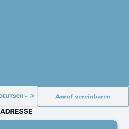
Anruf vereinbaren
DEUTSCH
ADRESSE
FRANÇAIS
ITALIANO