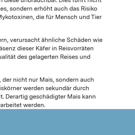
VÖGEL
des, sondern erhöht auch das Risiko
Tauben
ykotoxinen, die für Mensch und Tier
Spatzen
Identifikation von Insekten
gern, verursacht ähnliche Schäden wie
Unsere Methoden
räsenz dieser Käfer in Reisvorräten
alität des gelagerten Reises und
Wärmeentwesung
Kältebehandlung
Schlupfwinkelbehandlung
, der nicht nur Mais, sondern auch
Mottenverwirrtechnik
Maiskörner werden sekundär durch
Nützlinge
t. Derartig geschädigter Mais kann
Begasungen
arbeitet werden.
LO2
Desinfektionen