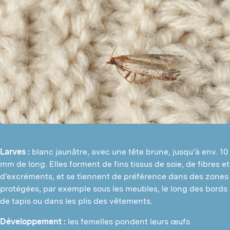
Larves :
blanc jaunâtre, avec une tête brune, jusqu’à env. 10
mm de long. Elles forment de fins tissus de soie, de fibres et
d’excréments, et se tiennent de préférence dans des zones
protégées, par exemple sous les meubles, le long des bords
de tapis ou dans les plis des vêtements.
Développement :
les femelles pondent leurs œufs