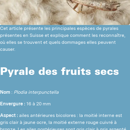
Z
I
C
I
S
P
Cet article présente les principales espèces de pyrales
A
présentes en Suisse et explique comment les reconnaître,
R
où elles se trouvent et quels dommages elles peuvent
I
causer.
S
F
R
C
Pyrale des fruits secs
M
N
I
Nom 
: 
Plodia interpunctella
C
Envergure :
 16 à 20 mm
B
Aspect :
 ailes antérieures bicolores : la moitié interne est 
P
gris clair à jaune ocre, la moitié externe rouge cuivré à 
bronze. Les ailes postérieures sont gris clair à gris argenté.