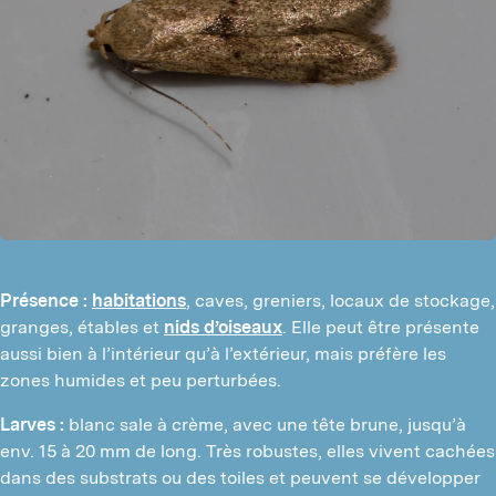
Présence :
habitations
, caves, greniers, locaux de stockage,
granges, étables et
nids d’oiseaux
. Elle peut être présente
aussi bien à l’intérieur qu’à l’extérieur, mais préfère les
zones humides et peu perturbées.
Larves :
blanc sale à crème, avec une tête brune, jusqu’à
env. 15 à 20 mm de long. Très robustes, elles vivent cachées
dans des substrats ou des toiles et peuvent se développer