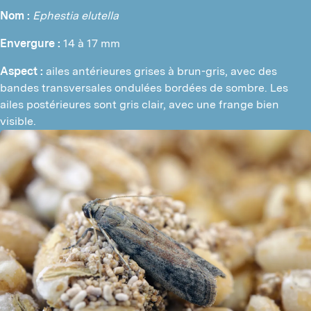
Nom :
Ephestia elutella
Envergure :
 14 à 17 mm
Aspect :
 ailes antérieures grises à brun-gris, avec des 
bandes transversales ondulées bordées de sombre. Les 
ailes postérieures sont gris clair, avec une frange bien 
visible.