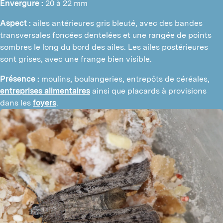
Envergure :
 20 à 22 mm
Aspect :
 ailes antérieures gris bleuté, avec des bandes 
transversales foncées dentelées et une rangée de points 
sombres le long du bord des ailes. Les ailes postérieures 
sont grises, avec une frange bien visible.
Présence :
 moulins, boulangeries, entrepôts de céréales, 
entreprises alimentaires
 ainsi que placards à provisions 
dans les 
foyers
.