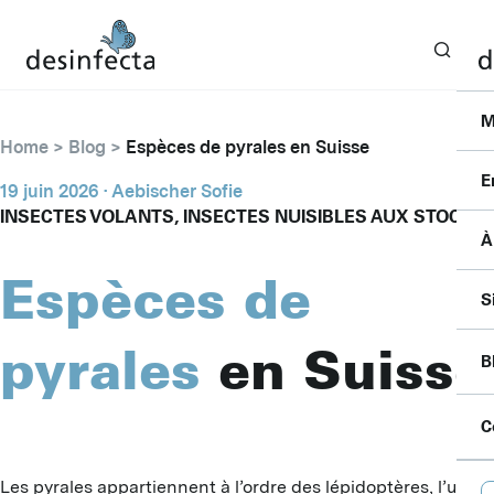
M
Home
Blog
Espèces de pyrales en Suisse
E
19 juin 2026
· Aebischer Sofie
INSECTES VOLANTS, INSECTES NUISIBLES AUX STOCKS
À
I
Espèces de
F
C
S
S
P
P
pyrales
en Suisse
P
B
B
S
A
A
P
C
F
D
B
L
C
D
Les pyrales appartiennent à l’ordre des lépidoptères, l’un