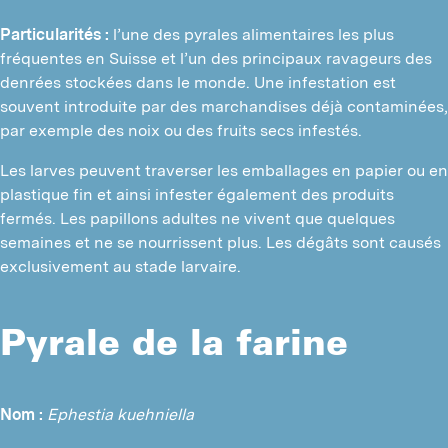
Particularités :
l’une des pyrales alimentaires les plus
N
fréquentes en Suisse et l’un des principaux ravageurs des
D
denrées stockées dans le monde. Une infestation est
souvent introduite par des marchandises déjà contaminées,
T
par exemple des noix ou des fruits secs infestés.
T
Les larves peuvent traverser les emballages en papier ou en
plastique fin et ainsi infester également des produits
T
fermés. Les papillons adultes ne vivent que quelques
A
semaines et ne se nourrissent plus. Les dégâts sont causés
exclusivement au stade larvaire.
F
L
Pyrale de la farine
D
Nom :
Ephestia kuehniella