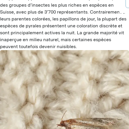
B
A
des groupes d’insectes les plus riches en espèces en
D
Suisse, avec plus de 3’700 représentants. Contrairement à
B
P
leurs parentes colorées, les papillons de jour, la plupart des
D
espèces de pyrales présentent une coloration discrète et
F
A
B
sont principalement actives la nuit. La grande majorité vit
G
T
inaperçue en milieu naturel, mais certaines espèces
G
peuvent toutefois devenir nuisibles.
G
I
I
J
G
L
L
P
P
S
M
S
T
M
M
V
R
H
Y
C
C