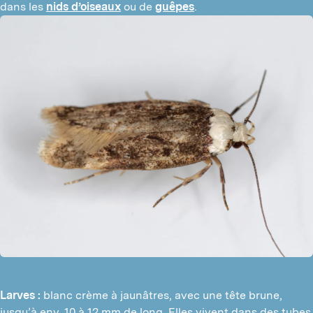
dans les 
nids d’oiseaux
 ou de 
guêpes
.
Larves :
blanc crème à jaunâtres, avec une tête brune,
jusqu’à env. 10 à 12 mm de long. Elles vivent dans des tubes