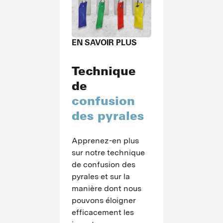
C
P
EN SAVOIR PLUS
M
P
Technique
de
P
confusion
O
des pyrales
P
Apprenez-en plus 
M
sur notre technique 
de confusion des 
pyrales et sur la 
manière dont nous 
pouvons éloigner 
efficacement les 