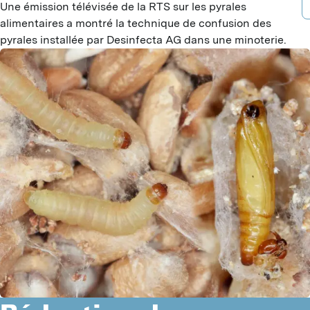
Une émission télévisée de la RTS sur les pyrales
B
A
D
alimentaires a montré la technique de confusion des
B
P
pyrales installée par Desinfecta AG dans une minoterie.
D
F
A
B
G
T
G
G
I
I
J
G
L
L
P
P
S
M
S
T
M
M
V
R
H
Y
C
C