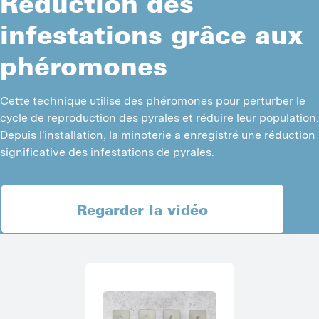
Réduction des
Z
I
C
infestations grâce aux
I
S
phéromones
P
A
R
Cette technique utilise des phéromones pour perturber le
I
cycle de reproduction des pyrales et réduire leur population.
S
F
Depuis l'installation, la minoterie a enregistré une réduction
significative des infestations de pyrales.
R
C
M
N
Regarder la vidéo
I
C
B
P