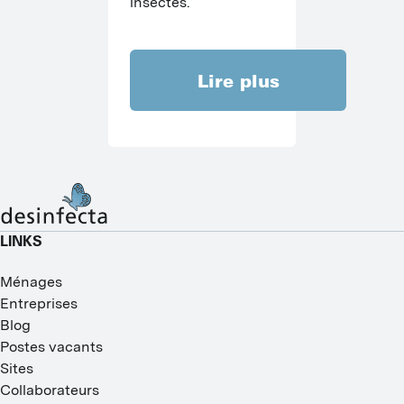
insectes.
Lire plus
LINKS
Ménages
Entreprises
Blog
Postes vacants
Sites
Collaborateurs
I