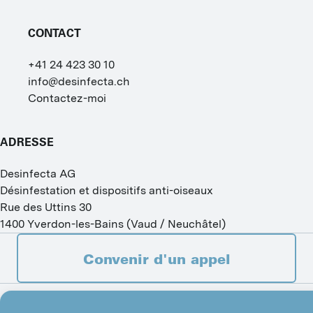
N
CONTACT
D
+41 24 423 30 10
T
info@desinfecta.ch
Contactez-moi
T
T
ADRESSE
A
Desinfecta AG
Désinfestation et dispositifs anti-oiseaux
F
Rue des Uttins 30
L
1400
Yverdon-les-Bains
(
Vaud / Neuchâtel
)
D
Convenir d'un appel
FRANÇAIS