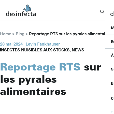
M
Home
Blog
Reportage RTS sur les pyrales alimentaires
E
28 mai 2024
· Levin Fankhauser
INSECTES NUISIBLES AUX STOCKS, NEWS
À
I
Reportage RTS
sur
F
C
S
S
les pyrales
P
P
P
B
B
alimentaires
S
A
A
P
C
F
D
B
L
C
D