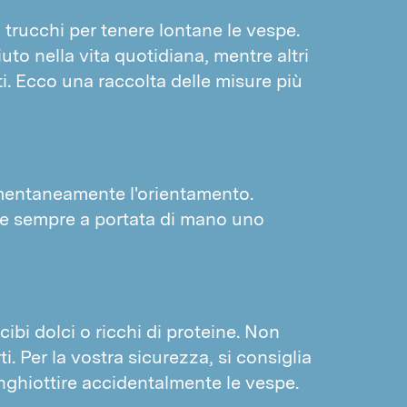
Piccioni
Mosche
 trucchi per tenere lontane le vespe.
Passeri
to nella vita quotidiana, mentre altri
PARASSITI SCORTE E MATERIALI
i. Ecco una raccolta delle misure più
Silvano dentellato
Prezzo indicativo lotta contro le vespe
Tribolio delle farine
Prezzo indicativo lotta contro i roditori
Coleottero del pane
Prezzo indicativo lotta contro le formiche
Anobio del tabacco
mentaneamente l'orientamento.
Curculionidi
ere sempre a portata di mano uno
Parassiti dei materiali
Tignole
RODITORI E FAINE
Topi
cibi dolci o ricchi di proteine. Non
i. Per la vostra sicurezza, si consiglia
Ratti
inghiottire accidentalmente le vespe.
Faine