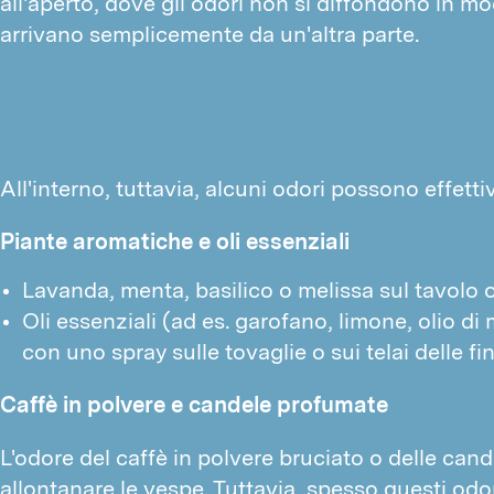
all'aperto, dove gli odori non si diffondono in mod
arrivano semplicemente da un'altra parte.
All'interno, tuttavia, alcuni odori possono effetti
Piante aromatiche e oli essenziali
Lavanda, menta, basilico o melissa sul tavolo o i
Oli essenziali (ad es. garofano, limone, olio di
con uno spray sulle tovaglie o sui telai delle fin
Caffè in polvere e candele profumate
L'odore del caffè in polvere bruciato o delle can
allontanare le vespe. Tuttavia, spesso questi od