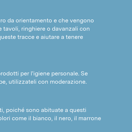
UCCELLI
Piccioni
oro da orientamento e che vengono
Passeri
 tavoli, ringhiere o davanzali con
Identificazione degli insetti
ueste tracce e aiutare a tenere
I nostri metodi
Disinfestazione a calore
Trattamento a freddo
rodotti per l'igiene personale. Se
Trattamento dei nascondigli
pe, utilizzateli con moderazione.
Tecnica di confusione per tignole
Insetti benefici
Fumigazione
rati, poiché sono abituate a questi
LO2
lori come il bianco, il nero, il marrone
Disinfezioni