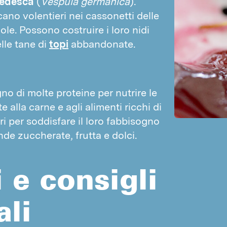
edesca 
(
Vespula germanica
). 
Ispezioni
ano volentieri nei cassonetti delle 
Topi
Formazione dei clienti
ole. Possono costruire i loro nidi 
Ratti
Certificati
le tane di 
topi
 abbandonate.
Faine
Parassiti
Insetti fastidiosi
INSETTI STRISCIANTI
Porcellini di terra
 di molte proteine per nutrire le 
Formiche
Blatte silvestri
 alla carne e agli alimenti ricchi di 
Pesciolini d'argento
i per soddisfare il loro fabbisogno 
Psocotteri
Blatte
de zuccherate, frutta e dolci.
Coccinelle
Cimici dei letti
Forbicine
Ragni
 e consigli
Millepiedi
Pesciolini coda lunga
Cimici
INSETTI VOLANTI
li
Pulci delle anatre
Vespe
Uccelli
Tignole