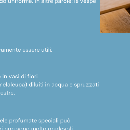
o uniforme. In altre parole: le vespe 
vamente essere utili:
n vasi di fiori
 melaleuca) diluiti in acqua e spruzzati
estre.
dele profumate speciali può
ori non sono molto gradevoli