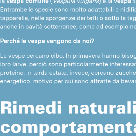
la 
vespa comune
 (
Vespula vulgaris
) e la 
vespa t
Entrambe le specie sono molto adattabili e nidific
tapparelle, nelle sporgenze dei tetti o sotto le teg
anche in cavità sotterranee, come ad esempio nel
Perché le vespe vengono da noi?
Le vespe cercano cibo. In primavera hanno bisogno
loro larve, perciò sono particolarmente interessate
proteine. In tarda estate, invece, cercano zuccher
energetico, motivo per cui sono attratte da bevan
Rimedi naturali
comportamenta