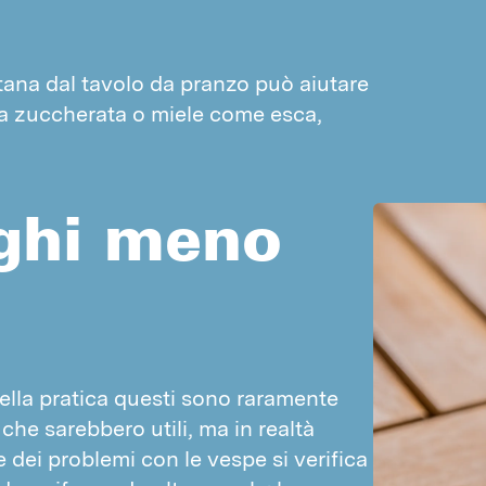
Login PestPılot
Login DPM
tana dal tavolo da pranzo può aiutare
qua zuccherata o miele come esca,
nghi meno
ella pratica questi sono raramente 
che sarebbero utili, ma in realtà 
 dei problemi con le vespe si verifica 