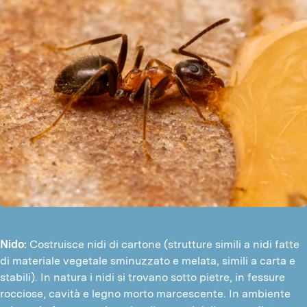
Nido:
Costruisce nidi di cartone (strutture simili a nidi fatte
di materiale vegetale sminuzzato e melata, simili a carta e
stabili). In natura i nidi si trovano sotto pietre, in fessure
rocciose, cavità e legno morto marcescente. In ambiente