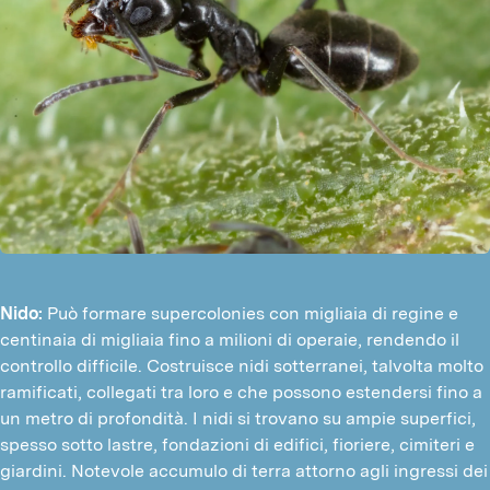
Nido:
Può formare supercolonies con migliaia di regine e
centinaia di migliaia fino a milioni di operaie, rendendo il
controllo difficile. Costruisce nidi sotterranei, talvolta molto
ramificati, collegati tra loro e che possono estendersi fino a
un metro di profondità. I nidi si trovano su ampie superfici,
spesso sotto lastre, fondazioni di edifici, fioriere, cimiteri e
giardini. Notevole accumulo di terra attorno agli ingressi dei