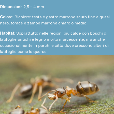
Dimensioni:
 2,5 – 4 mm
Colore: 
Bicolore: testa e gastro marrone scuro fino a quasi 
nero, torace e zampe marrone chiaro o medio
Habitat: 
Soprattutto nelle regioni più calde con boschi di 
latifoglie antichi e legno morto marcescente, ma anche 
occasionalmente in parchi e città dove crescono alberi di 
latifoglie come le querce.