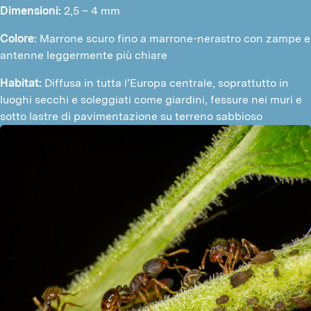
Dimensioni:
 2,5 – 4 mm
Colore:
 Marrone scuro fino a marrone-nerastro con zampe e 
antenne leggermente più chiare
Habitat: 
Diffusa in tutta l’Europa centrale, soprattutto in 
luoghi secchi e soleggiati come giardini, fessure nei muri e 
sotto lastre di pavimentazione su terreno sabbioso