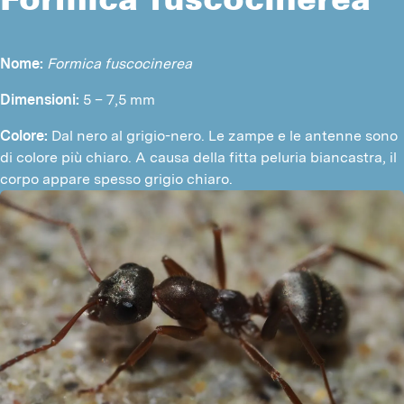
Nome:
Formica fuscocinerea
Dimensioni:
 5 – 7,5 mm
Colore:
 Dal nero al grigio-nero. Le zampe e le antenne sono 
di colore più chiaro. A causa della fitta peluria biancastra, il 
corpo appare spesso grigio chiaro.