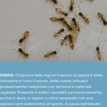
Habitat:
Originaria delle regioni tropicali, la specie è stata
introdotta in tutto il mondo. Nelle nostre latitudini
probabilmente trasportata con terriccio e materiale
vegetale. Presente in edifici riscaldati permanentemente,
anche in serre. In regioni a clima temperato non può
sopravvivere stabilmente all’aperto. A causa dell’elevato