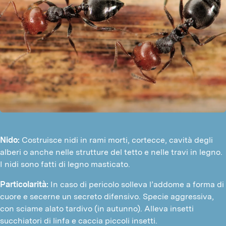
Nido:
Costruisce nidi in rami morti, cortecce, cavità degli
alberi o anche nelle strutture del tetto e nelle travi in legno.
I nidi sono fatti di legno masticato.
Particolarità:
In caso di pericolo solleva l’addome a forma di
cuore e secerne un secreto difensivo. Specie aggressiva,
con sciame alato tardivo (in autunno). Alleva insetti
succhiatori di linfa e caccia piccoli insetti.