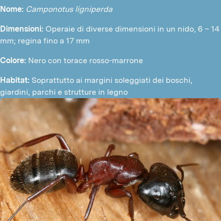
Nome:
Camponotus ligniperda
Dimensioni: 
Operaie di diverse dimensioni in un nido, 6 – 14 
mm; regina fino a 17 mm
Colore:
 Nero con torace rosso-marrone
Habitat: 
Soprattutto ai margini soleggiati dei boschi, 
giardini, parchi e strutture in legno