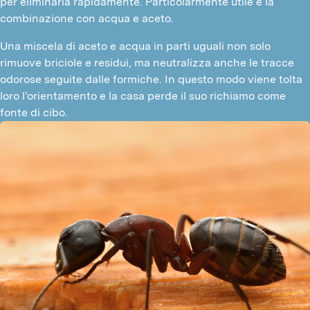
per eliminarla rapidamente. Particolarmente utile è la 
combinazione con acqua e aceto.
Una miscela di aceto e acqua in parti uguali non solo 
rimuove briciole e residui, ma neutralizza anche le tracce 
odorose seguite dalle formiche. In questo modo viene tolta 
loro l’orientamento e la casa perde il suo richiamo come 
fonte di cibo.