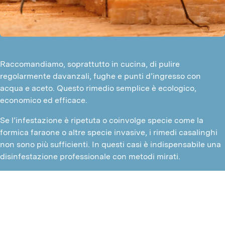
Raccomandiamo, soprattutto in cucina, di pulire
regolarmente davanzali, fughe e punti d’ingresso con
acqua e aceto. Questo rimedio semplice è ecologico,
economico ed efficace.
Se l’infestazione è ripetuta o coinvolge specie come la
formica faraone o altre specie invasive, i rimedi casalinghi
non sono più sufficienti. In questi casi è indispensabile una
disinfestazione professionale con metodi mirati.