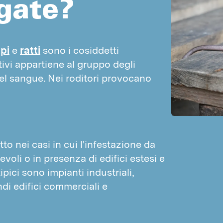
gate?
Ispezioni
Topi
Formazione dei clienti
Ratti
Certificati
Faine
pi
 e 
ratti
 sono i cosiddetti 
Parassiti
tivi appartiene al gruppo degli 
Insetti fastidiosi
INSETTI STRISCIANTI
el sangue. Nei roditori provocano 
Porcellini di terra
Formiche
Blatte silvestri
Pesciolini d'argento
Psocotteri
Blatte
Coccinelle
Cimici dei letti
o nei casi in cui l'infestazione da
Forbicine
Ragni
voli o in presenza di edifici estesi e
Millepiedi
Pesciolini coda lunga
ipici sono impianti industriali,
Cimici
ndi edifici commerciali e
INSETTI VOLANTI
Pulci delle anatre
Vespe
Uccelli
Tignole