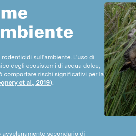
come
Piccioni
Mosche
Passeri
PARASSITI SCORTE E MATERIALI
'ambiente
Silvano dentellato
Prezzo indicativo lotta contro le vespe
Tribolio delle farine
Prezzo indicativo lotta contro i roditori
Coleottero del pane
Prezzo indicativo lotta contro le formiche
rodenticidi sull'ambiente. L'uso di 
Anobio del tabacco
o degli ecosistemi di acqua dolce, 
Curculionidi
 comportare rischi significativi per la 
Parassiti dei materiali
gnery et al., 2019
).
Tignole
RODITORI E FAINE
Topi
Ratti
Faine
so avvelenamento secondario di