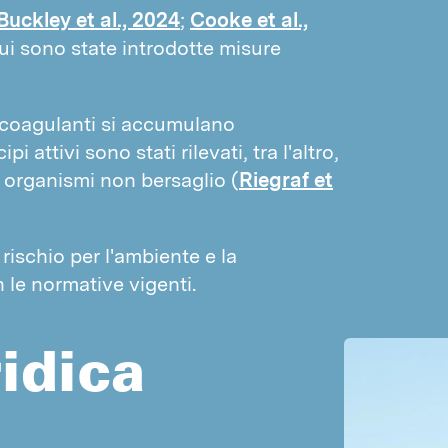
UCCELLI
Buckley et al., 2024
;
Cooke et al.,
cui sono state introdotte misure
Piccioni
Passeri
Identificazione degli insetti
ticoagulanti si accumulano
 attivi sono stati rilevati, tra l'altro,
I nostri metodi
ri organismi non bersaglio (
Riegraf et
Disinfestazione a calore
Trattamento a freddo
Trattamento dei nascondigli
rischio per l'ambiente e la
n le normative vigenti.
Tecnica di confusione per tignole
Insetti benefici
idica
Fumigazione
LO2
Disinfezioni