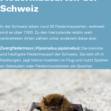
Schweiz
In der Schweiz leben rund 30 Fledermausarten, weltweit 
sind es über 1'500. Zu den hierzulande relativ weit 
verbreiteten Arten zählen unter anderem diese drei:
Zwergfledermaus (
Pipistrellus pipistrellus
)
:
 Die kleinste 
und häufigste Fledermausart der Schweiz. Sie lebt oft in 
Siedlungen, jagt kleine Insekten im Flug und nutzt Spalten 
an Gebäuden oder Fledermauskästen als Quartier.