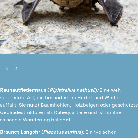
Rauhautfledermaus (
Pipistrellus nathusii
)
:
Eine weit
verbreitete Art, die besonders im Herbst und Winter
auffällt. Sie nutzt Baumhöhlen, Holzbeigen oder geschützte
Gebäudestrukturen als Ruhequartiere und ist für ihre
saisonale Wanderung bekannt.
Braunes Langohr (
Plecotus auritus
)
:
Ein typischer