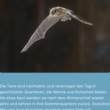
Die Tiere sind nachtaktiv und verbringen den Tag in
geschützten Quartieren, die Wärme und Sicherheit bieten.
Ab etwa April werden sie nach dem Winterschlaf wieder
aktiv und kehren in ihre Sommerquartiere zurück. Zwischen
Mai und August nutzen sie daher warme Orte wie