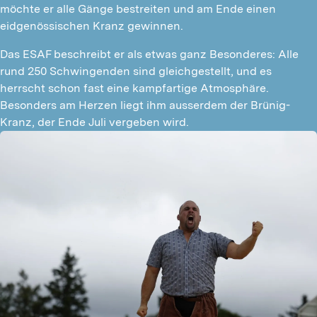
möchte er alle Gänge bestreiten und am Ende einen 
eidgenössischen Kranz gewinnen.
Das ESAF beschreibt er als etwas ganz Besonderes: Alle 
rund 250 Schwingenden sind gleichgestellt, und es 
herrscht schon fast eine kampfartige Atmosphäre. 
Besonders am Herzen liegt ihm ausserdem der Brünig-
Kranz, der Ende Juli vergeben wird.