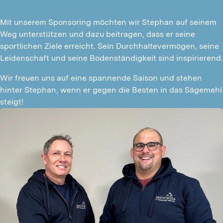
Mit unserem Sponsoring möchten wir Stephan auf seinem 
Weg unterstützen und dazu beitragen, dass er seine 
sportlichen Ziele erreicht. Sein Durchhaltevermögen, seine 
Leidenschaft und seine Bodenständigkeit sind inspirierend.
Wir freuen uns auf eine spannende Saison und stehen 
hinter Stephan, wenn er gegen die Besten in das Sägemehl 
steigt!