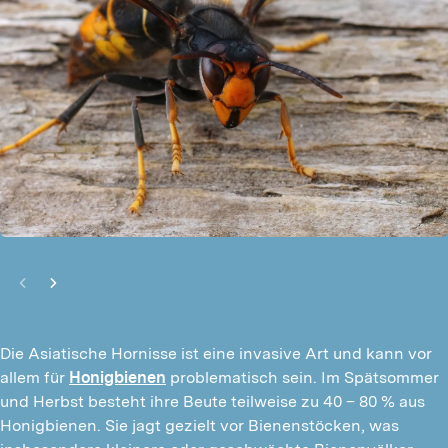
Die Asiatische Hornisse ist eine invasive Art und kann vor
allem für
Honigbienen
problematisch sein. Im Spätsommer
und Herbst besteht ihre Beute teilweise zu 40 – 80 % aus
Honigbienen. Sie jagt gezielt vor Bienenstöcken, was