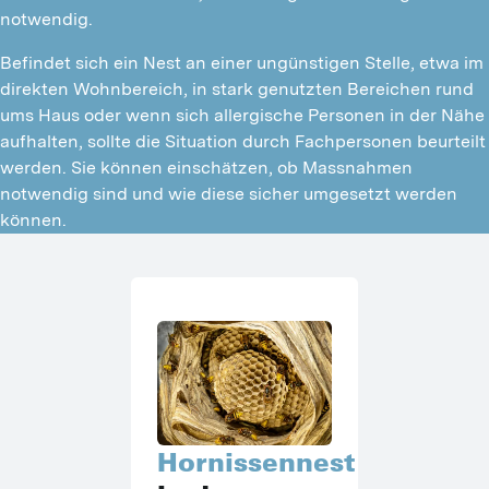
notwendig.
Befindet sich ein Nest an einer ungünstigen Stelle, etwa im
direkten Wohnbereich, in stark genutzten Bereichen rund
ums Haus oder wenn sich allergische Personen in der Nähe
aufhalten, sollte die Situation durch Fachpersonen beurteilt
werden. Sie können einschätzen, ob Massnahmen
notwendig sind und wie diese sicher umgesetzt werden
können.
Hornissennest