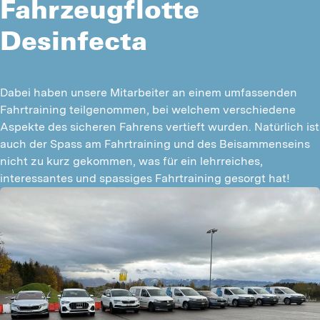
Fahrzeugflotte
Desinfecta
Dabei haben unsere Mitarbeiter an einem umfassenden 
Fahrtraining teilgenommen, bei welchem verschiedene 
Aspekte des sicheren Fahrens vertieft wurden. Natürlich ist 
auch der Spass am Fahrtraining und des Beisammenseins 
nicht zu kurz gekommen, was für ein lehrreiches, 
interessantes und spassiges Fahrtraining gesorgt hat!