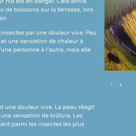
 nid est en danger. Cela arrive 
nspections
de boissons sur la terrasse, lors 
ouris
ormation des clients
ir.
ats
ertificats
artres
insectes par une douleur vive. Peu 
uisibles
et une sensation de chaleur à 
nsectes gênants
INSECTES RAMPANTS
’une personne à l’autre, mais elle 
loportes rugueux
Fourmis
lattes forestières
Poissons d'argent
socoptères
Blattes
occinelles
Punaises de lit
erce-oreilles
Araignées
ille-pattes
Lépismes de papier
une douleur vive. La peau réagit
unaises
une sensation de brûlure. Les
INSECTES VOLANTS
uces de canard
ent parmi les insectes les plus
Guêpes
iseaux
Pyrales