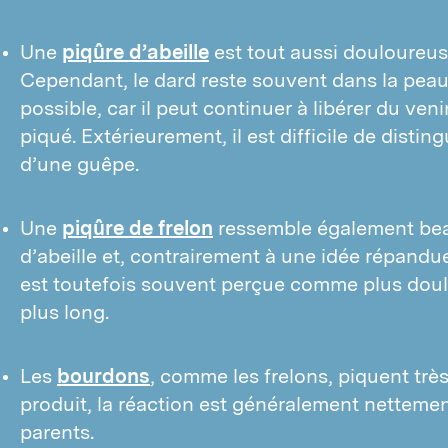
P
Une
piqûre d’abeille
est tout aussi douloureus
M
Cependant, le dard reste souvent dans la peau. 
possible, car il peut continuer à libérer du ven
piqué. Extérieurement, il est difficile de distin
d’une guêpe.
Une
piqûre de frelon
ressemble également bea
d’abeille et, contrairement à une idée répandue
est toutefois souvent perçue comme plus doulo
plus long.
Les
bourdons
, comme les frelons, piquent trè
produit, la réaction est généralement netteme
parents.