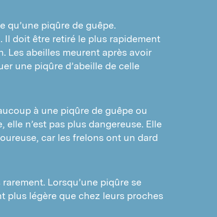
igeons
Mouches
e qu’une piqûre de guêpe.
oineaux
PARASITES STOCKS/MATÉRIEL
Il doit être retiré le plus rapidement
Silvain
Prix indicatif lutte contre les guêpes
in. Les abeilles meurent après avoir
Tribolium de la farine
guer une piqûre d’abeille de celle
Prix indicatif lutte contre les rongeurs
Vrillette du pain
Prix indicatif lutte contre les fourmis
Vrillette du tabac
ucoup à une piqûre de guêpe ou
Charançons
, elle n’est pas plus dangereuse. Elle
Nuisibles aux matériaux
ureuse, car les frelons ont un dard
Pyrales
RONGEURS ET MARTRES
Souris
s rarement. Lorsqu’une piqûre se
Rats
nt plus légère que chez leurs proches
Martres