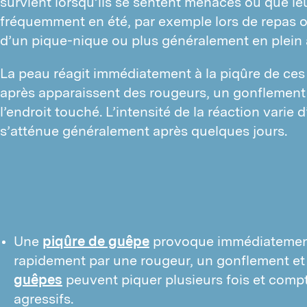
survient lorsqu’ils se sentent menacés ou que leur
I
fréquemment en été, par exemple lors de repas ou 
S
F
d’un pique-nique ou plus généralement en plein a
R
C
M
La peau réagit immédiatement à la piqûre de ces 
N
après apparaissent des rougeurs, un gonflement 
I
l’endroit touché. L’intensité de la réaction varie d
C
s’atténue généralement après quelques jours.
B
P
C
P
M
Une
piqûre de guêpe
provoque immédiatement 
P
rapidement par une rougeur, un gonflement et 
P
guêpes
peuvent piquer plusieurs fois et compt
agressifs.
O