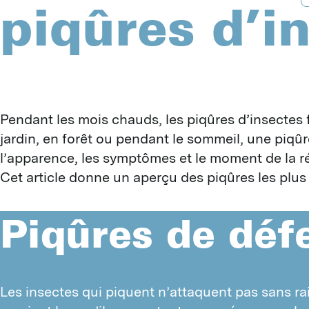
piqûres d’i
B
D
A
F
T
B
G
G
I
G
I
G
J
L
P
Pendant les mois chauds, les piqûres d’insectes f
L
P
jardin, en forêt ou pendant le sommeil, une piqûr
M
S
S
l’apparence, les symptômes et le moment de la r
M
T
Cet article donne un aperçu des piqûres les plus
M
V
R
H
Y
C
Piqûres de déf
C
Z
I
C
I
S
P
Les insectes qui piquent n’attaquent pas sans rai
A
R