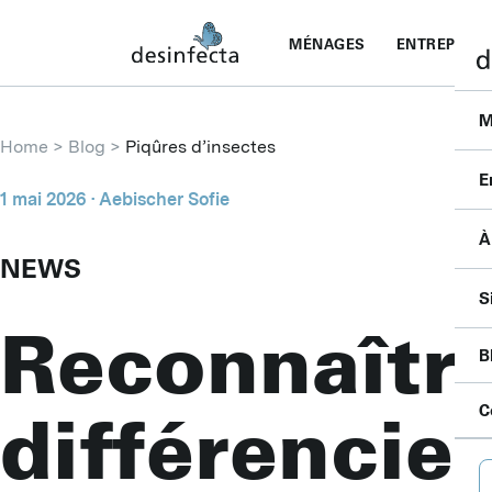
MÉNAGES
ENTREPRISE
M
Home
Blog
Piqûres d’insectes
E
1 mai 2026
· Aebischer Sofie
À
I
NEWS
F
C
S
S
P
Reconnaître
P
P
B
B
S
A
P
F
A
C
différencier
D
L
C
B
D
A
B
D
P