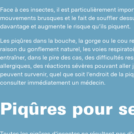
Face à ces insectes, il est particulièrement impor
mouvements brusques et le fait de souffler dessus
davantage et augmente le risque qu’ils piquent.
I
Les piqûres dans la bouche, la gorge ou le cou r
N
raison du gonflement naturel, les voies respiratoi
D
entraîner, dans le pire des cas, des difficultés r
allergiques, des réactions sévères pouvant aller j
T
peuvent survenir, quel que soit l’endroit de la pi
T
consulter immédiatement un médecin.
T
A
Piqûres pour se
F
L
D
Toutes les piqûres d’insectes ne résultent pas 