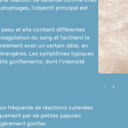
Login PestPılot
tophages, l’objectif principal est 
Login DPM
 peau et elle contient différentes 
gulation du sang et facilitent la 
alement avec un certain délai, en 
étrangères. Les symptômes typiques 
s gonflements, dont l’intensité 
lus fréquente de réactions cutanées
iquement par de petites papules
gèrement gonfler.