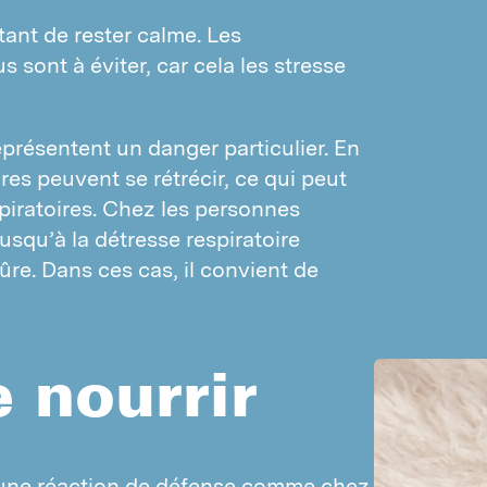
OISEAUX
tant de rester calme. Les
Pigeons
 sont à éviter, car cela les stresse
Moineaux
dentification d’insectes
eprésentent un danger particulier. En
os méthodes
res peuvent se rétrécir, ce qui peut
ésinfestation par la chaleur
espiratoires. Chez les personnes
usqu’à la détresse respiratoire
raitement par le froid
qûre. Dans ces cas, il convient de
raitement des refuges
echnique de confusion des pyrales
uxiliaires
 nourrir
umigations
O2
ésinfections
d’une réaction de défense comme chez 