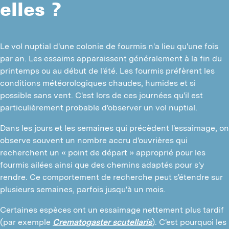
elles ?
N
D
Le vol nuptial d'une colonie de fourmis n'a lieu qu'une fois 
par an. Les essaims apparaissent généralement à la fin du 
T
printemps ou au début de l'été. Les fourmis préfèrent les 
T
conditions météorologiques chaudes, humides et si 
possible sans vent. C'est lors de ces journées qu'il est 
T
particulièrement probable d'observer un vol nuptial.
A
Dans les jours et les semaines qui précèdent l'essaimage, on 
observe souvent un nombre accru d'ouvrières qui 
F
recherchent un « point de départ » approprié pour les 
L
fourmis ailées ainsi que des chemins adaptés pour s'y 
rendre. Ce comportement de recherche peut s'étendre sur 
D
plusieurs semaines, parfois jusqu'à un mois.
Certaines espèces ont un essaimage nettement plus tardif 
(par exemple 
Crematogaster scutellaris
). C'est pourquoi les 