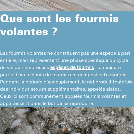
Z
I
C
Que sont les fourmis
I
S
volantes ?
P
A
R
I
S
Les fourmis volantes ne constituent pas une espèce à part 
F
entière, mais représentent une phase spécifique du cycle 
R
de vie de nombreuses 
espèces de fourmis
. La majeure 
C
partie d'une colonie de fourmis est composée d'ouvrières. 
M
N
Pendant la période d'accouplement, le nid produit toutefois 
des individus sexués supplémentaires, appelés alates. 
I
Ceux-ci sont communément appelés fourmis volantes et 
C
apparaissent dans le but de se reproduire.
B
P