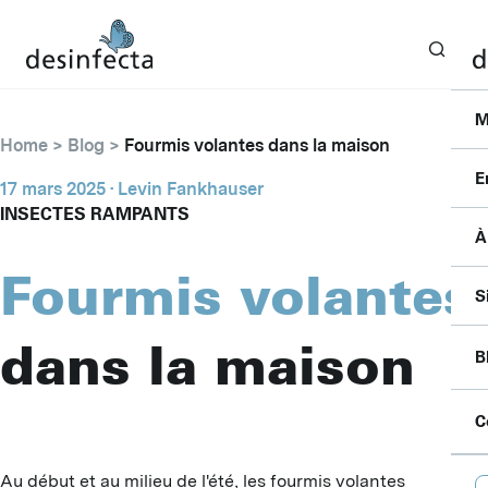
M
Home
Blog
Fourmis volantes dans la maison
E
17 mars 2025
· Levin Fankhauser
INSECTES RAMPANTS
À
I
Fourmis volantes
F
C
S
S
P
P
dans la maison
P
B
B
S
A
A
P
C
F
D
B
L
C
D
Au début et au milieu de l'été, les fourmis volantes