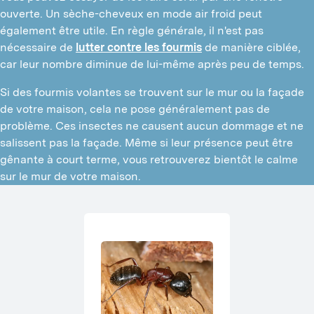
ouverte. Un sèche-cheveux en mode air froid peut
également être utile. En règle générale, il n'est pas
nécessaire de
lutter contre les fourmis
de manière ciblée,
car leur nombre diminue de lui-même après peu de temps.
Si des fourmis volantes se trouvent sur le mur ou la façade
de votre maison, cela ne pose généralement pas de
problème. Ces insectes ne causent aucun dommage et ne
salissent pas la façade. Même si leur présence peut être
gênante à court terme, vous retrouverez bientôt le calme
sur le mur de votre maison.