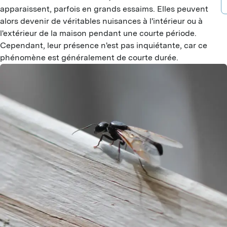
B
A
apparaissent, parfois en grands essaims. Elles peuvent
D
alors devenir de véritables nuisances à l'intérieur ou à
B
P
l'extérieur de la maison pendant une courte période.
D
Cependant, leur présence n'est pas inquiétante, car ce
F
A
B
phénomène est généralement de courte durée.
G
T
G
G
I
I
J
G
L
L
P
P
S
M
S
T
M
M
V
R
H
Y
C
C