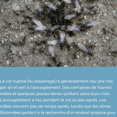
C
P
M
P
P
O
P
M
Le vol nuptial (ou essaimage) a généralement lieu une fois
par an et sert à l'accouplement. Des centaines de fourmis
mâles et quelques jeunes reines quittent alors leurs nids.
L'accouplement a lieu pendant le vol ou peu après. Les
mâles meurent peu de temps après, tandis que les reines
fécondées partent à la recherche d'un endroit propice pour