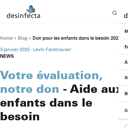
M
Home
Blog
Don pour les enfants dans le besoin 2024
E
3 janvier 2025
· Levin Fankhauser
NEWS
À
I
Votre évaluation,
F
C
S
S
notre don
- Aide aux
P
P
P
B
B
enfants dans le
S
A
A
P
C
besoin
F
D
B
L
C
D