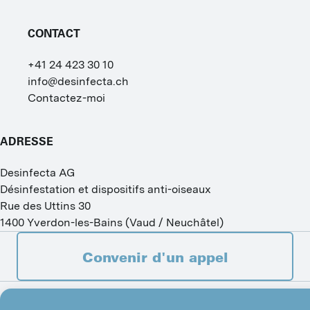
N
CONTACT
D
+41 24 423 30 10
T
info@desinfecta.ch
Contactez-moi
T
T
ADRESSE
A
Desinfecta AG
Désinfestation et dispositifs anti-oiseaux
F
Rue des Uttins 30
L
1400
Yverdon-les-Bains
(
Vaud / Neuchâtel
)
D
Convenir d'un appel
FRANÇAIS