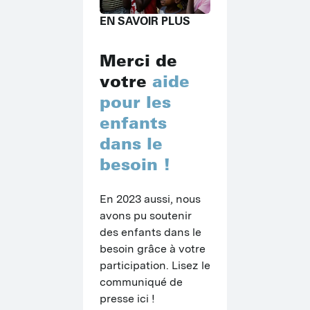
C
EN SAVOIR PLUS
P
Merci de
M
votre
aide
P
pour les
enfants
P
dans le
O
besoin !
P
En 2023 aussi, nous 
M
avons pu soutenir 
des enfants dans le 
besoin grâce à votre 
participation. Lisez le 
communiqué de 
presse ici !